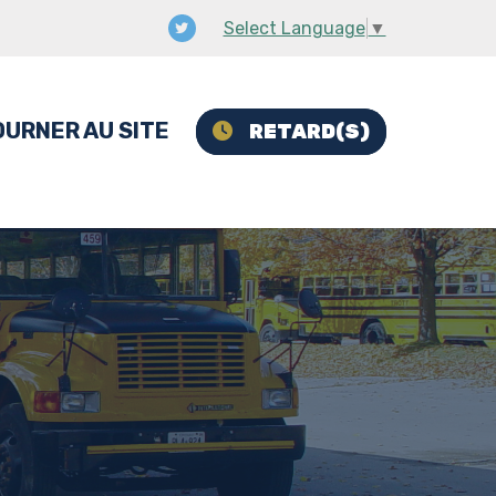
Select Language
▼
URNER AU SITE
RETARD(S)